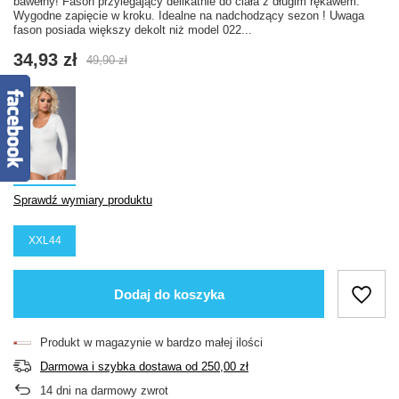
bawełny! Fason przylegający delikatnie do ciała z długim rękawem.
Wygodne zapięcie w kroku. Idealne na nadchodzący sezon ! Uwaga
fason posiada większy dekolt niż model 022...
34,93 zł
49,90 zł
Sprawdź wymiary produktu
XXL44
Dodaj do koszyka
Produkt w magazynie w bardzo małej ilości
Darmowa i szybka dostawa
od
250,00 zł
14
dni na darmowy zwrot