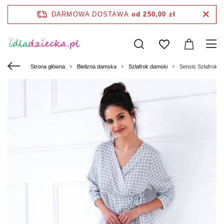
DARMOWA DOSTAWA
od 250,00 zł
Strona główna
Bielizna damska
Szlafrok damski
Sensis Szlafrok d