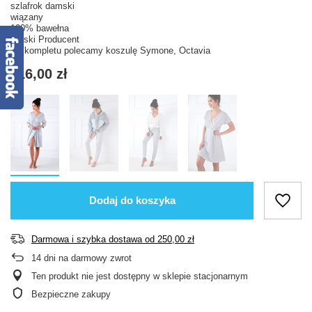
szlafrok damski
wiązany
100% bawełna
Polski Producent
Do kompletu polecamy koszulę Symone, Octavia
116,00 zł
Dodaj do koszyka
Darmowa i szybka dostawa
od
250,00 zł
14
dni na darmowy zwrot
Ten produkt nie jest dostępny w sklepie stacjonarnym
Bezpieczne zakupy