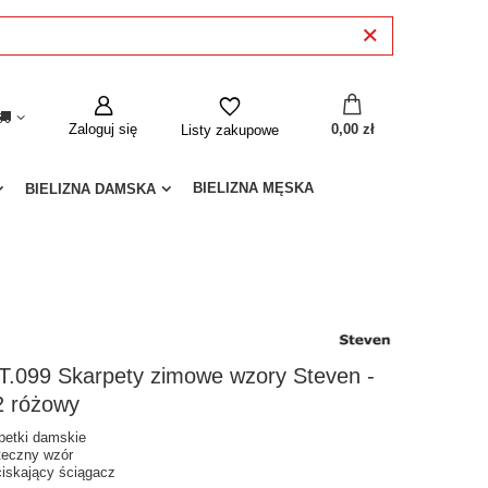
Zaloguj się
0,00 zł
Listy zakupowe
BIELIZNA MĘSKA
BIELIZNA DAMSKA
T.099 Skarpety zimowe wzory Steven -
2 różowy
petki damskie
teczny wzór
ciskający ściągacz