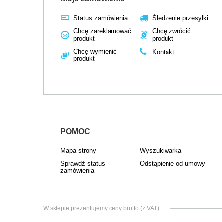
Status zamówienia
Śledzenie przesyłki
Chcę zareklamować
Chcę zwrócić
produkt
produkt
Chcę wymienić
Kontakt
produkt
POMOC
Mapa strony
Wyszukiwarka
Sprawdź status
Odstąpienie od umowy
zamówienia
W sklepie prezentujemy ceny brutto (z VAT).