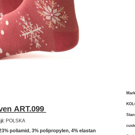
Mar
KOL
even ART.099
Stan
i:
POLSKA
cust
23% poliamid, 3% polipropylen, 4% elastan