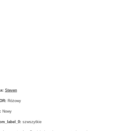
ka
Steven
OR
Różowy
Nowy
om_label_0
szwszytkie