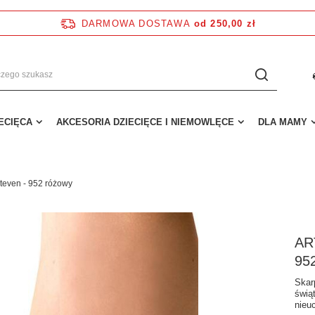
DARMOWA DOSTAWA
od 250,00 zł
IECIĘCA
AKCESORIA DZIECIĘCE I NIEMOWLĘCE
DLA MAMY
teven - 952 różowy
AR
95
Skar
świą
nieu