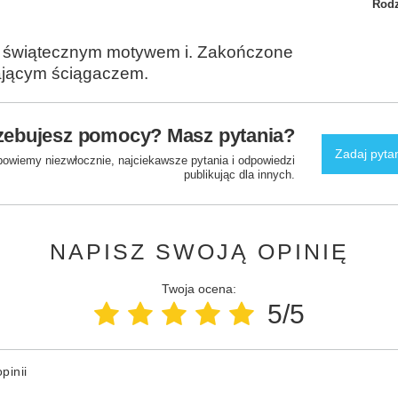
Rodz
z świątecznym motywem i. Zakończone
ającym ściągaczem.
zebujesz pomocy? Masz pytania?
Zadaj pyta
powiemy niezwłocznie, najciekawsze pytania i odpowiedzi
publikując dla innych.
NAPISZ SWOJĄ OPINIĘ
Twoja ocena:
5/5
pinii