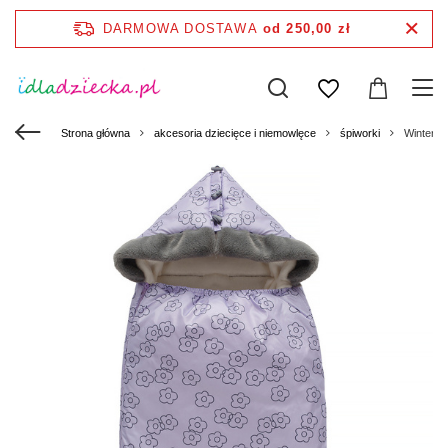
DARMOWA DOSTAWA
od 250,00 zł
Strona główna
akcesoria dziecięce i niemowlęce
śpiworki
Winter Pi