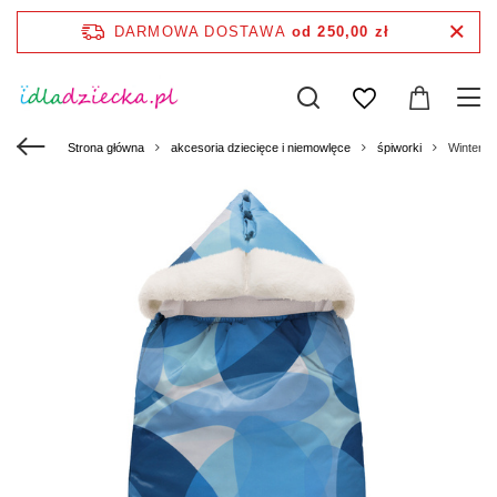
DARMOWA DOSTAWA
od 250,00 zł
Strona główna
akcesoria dziecięce i niemowlęce
śpiworki
Winter Pi