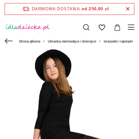
DARMOWA DOSTAWA
od 250,00 zł
Strona główna
Ubranka niemowlęce i dziecięce
skarpetki i rajstopki