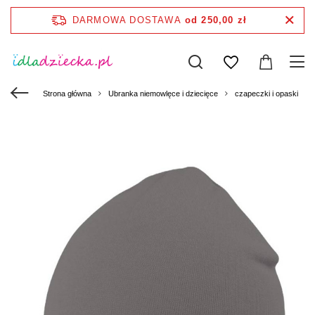
DARMOWA DOSTAWA
od 250,00 zł
Strona główna
Ubranka niemowlęce i dziecięce
czapeczki i opaski