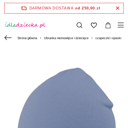
DARMOWA DOSTAWA
od 250,00 zł
Strona główna
Ubranka niemowlęce i dziecięce
czapeczki i opaski